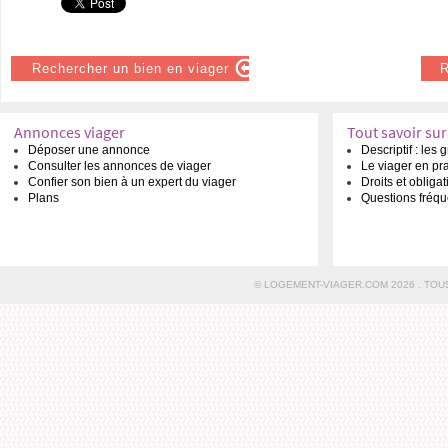
Rechercher un bien en viager
R
Annonces viager
Tout savoir sur
Déposer une annonce
Descriptif : les
Consulter les annonces de viager
Le viager en pr
Confier son bien à un expert du viager
Droits et obliga
Plans
Questions fréqu
© LOGEMENT-VIAGER.COM 2026 . TOU