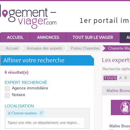
1er portail i
ACCUEIL
ANNONCES
TOUT SUR LE VIAGER
A
Accueil
Annuaire des experts
Poitou Charentes
Charente Mar
Les experts
Affiner votre recherche
Recherche alpha
6 résultat(s)
TOUS
A
B
EXPERT RECHERCHÉ
Agence immobilière
Maître Bruno
Notaire
LOCALISATION
Charente maritime - 17
Maître Brun