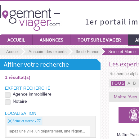
1er portail i
ACCUEIL
ANNONCES
TOUT SUR LE VIAGER
A
Accueil
Annuaire des experts
Ile de France
Seine et Marne -
Les experts
Affiner votre recherche
Recherche alpha
1 résultat(s)
TOUS
A
B
EXPERT RECHERCHÉ
Agence immobilière
Maître Yves 
Notaire
LOCALISATION
Seine et marne - 77
Maître Yves