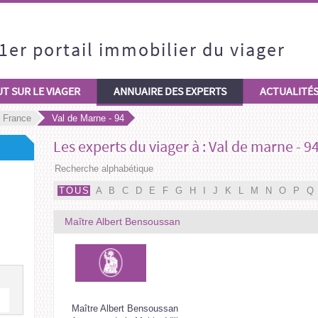
1er portail immobilier du viager
T SUR LE VIAGER
ANNUAIRE DES EXPERTS
ACTUALITÉ
e France
Val de Marne - 94
Les experts du viager à :
Val de marne - 9
Recherche alphabétique
TOUS
A
B
C
D
E
F
G
H
I
J
K
L
M
N
O
P
Q
Maître Albert Bensoussan
Maître Albert Bensoussan