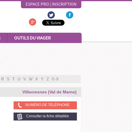
ESPACE PRO
|
INSCRIPTION
S
OUTILS DU VIAGER
4
R
S
T
U
V
W
X
Y
Z
0-9
Villecresnes (Val de Marne)
NUMÉRO DE TÉLÉPHONE
Consulter la fiche détaillée