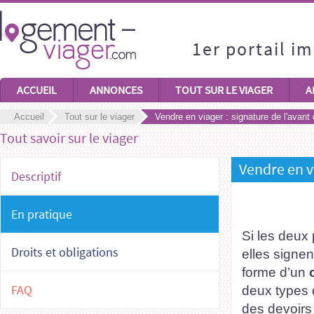
1er portail i
ACCUEIL
ANNONCES
TOUT SUR LE VIAGER
A
Accueil
Tout sur le viager
Vendre en viager : signature de l'avant
Tout savoir sur le viager
Vendre en vi
Descriptif
En pratique
Si les deux 
Droits et obligations
elles signe
forme d’un
FAQ
deux types 
des devoirs