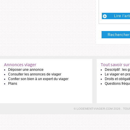
Lire l'ar
Rechercher 
Annonces viager
Tout savoir sur
Déposer une annonce
Descriptif : les
Consulter les annonces de viager
Le viager en pr
Confier son bien à un expert du viager
Droits et obliga
Plans
Questions fréqu
© LOGEMENT-VIAGER.COM 2026 . TOU