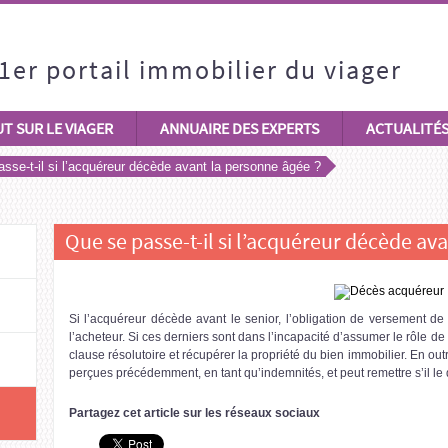
1er portail immobilier du viager
T SUR LE VIAGER
ANNUAIRE DES EXPERTS
ACTUALITÉ
sse-t-il si l’acquéreur décède avant la personne âgée ?
Que se passe-t-il si l’acquéreur décède av
Si l’acquéreur décède avant le senior, l’obligation de versement de 
l’acheteur. Si ces derniers sont dans l’incapacité d’assumer le rôle de 
clause résolutoire et récupérer la propriété du bien immobilier. En 
perçues précédemment, en tant qu’indemnités, et peut remettre s’il le 
Partagez cet article sur les réseaux sociaux