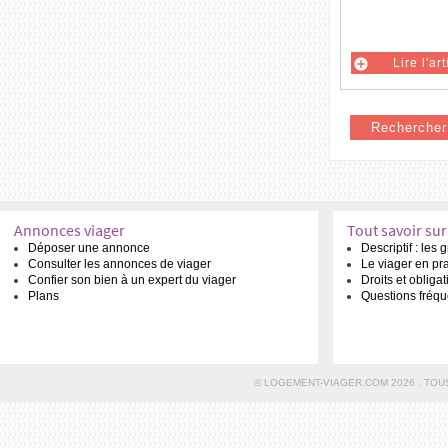
Lire l'ar
Rechercher 
Annonces viager
Tout savoir sur
Déposer une annonce
Descriptif : les
Consulter les annonces de viager
Le viager en pr
Confier son bien à un expert du viager
Droits et obliga
Plans
Questions fréqu
© LOGEMENT-VIAGER.COM 2026 . TOU