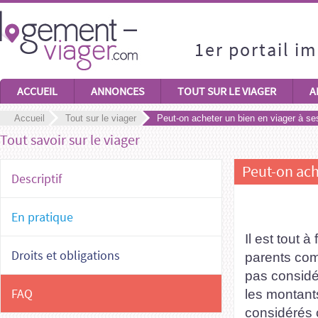
1er portail i
ACCUEIL
ANNONCES
TOUT SUR LE VIAGER
A
Accueil
Tout sur le viager
Peut-on acheter un bien en viager à se
Tout savoir sur le viager
Peut-on ach
Descriptif
En pratique
Il est tout 
Droits et obligations
parents com
pas considé
FAQ
les montant
considérés 