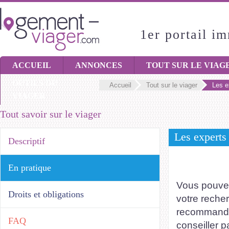
1er portail i
ACCUEIL
ANNONCES
TOUT SUR LE VIAG
OUTILS DU
Accueil
Tout sur le viager
Les e
VIAGER
Tout savoir sur le viager
Les experts
Descriptif
En pratique
Vous pouvez
Droits et obligations
votre recher
recommandé 
FAQ
conseiller 