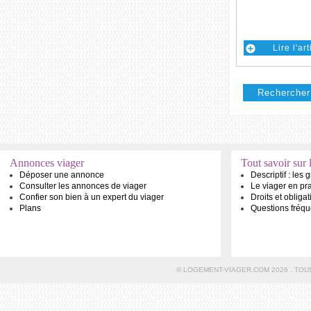
Lire l'ar
Rechercher 
Annonces viager
Tout savoir sur 
Déposer une annonce
Descriptif : les
Consulter les annonces de viager
Le viager en pr
Confier son bien à un expert du viager
Droits et obliga
Plans
Questions fréqu
© LOGEMENT-VIAGER.COM 2026 . TOU