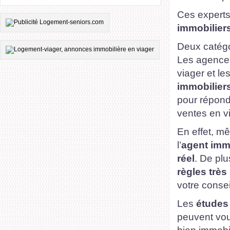
Ces experts 
immobilier
Deux catégo
Les agences
viager et le
immobilier
pour répond
ventes en vi
En effet, m
l’
agent imm
réel
. De plu
règles très
votre conse
Les
études 
peuvent vou