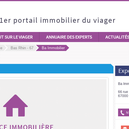
1er portail immobilier du viager
T SUR LE VIAGER
ANNUAIRE DES EXPERTS
ACTUALITÉ
ce
Bas Rhin - 67
Ba Immobilier
Expe
Ba Imm
66 rue
67000 
N