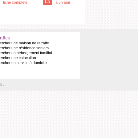
fiche complète
à un ami
utiles
rcher une maison de retraite
rcher une résidence seniors
rcher un hébergement familial
rcher une colocation
rcher un service à domicile
S
.