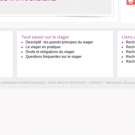
Tout savoir sur le viager
Liens 
Descriptif : les grands principes du viager
Reche
Le viager en pratique
Reche
Droits et obligations du viager
Reche
Questions fréquentes sur le viager
Reche
Reche
LOGEMENT-VIAGER.COM 2026 . TOUS DROITS RÉSERVÉS .
CONTACT
.
MENTIONS LÉGALE