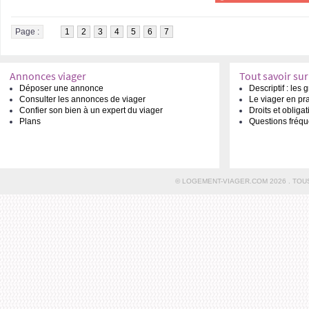
Page :
1
2
3
4
5
6
7
Annonces viager
Tout savoir sur
Déposer une annonce
Descriptif : les
Consulter les annonces de viager
Le viager en pr
Confier son bien à un expert du viager
Droits et obliga
Plans
Questions fréqu
© LOGEMENT-VIAGER.COM 2026 . TOU