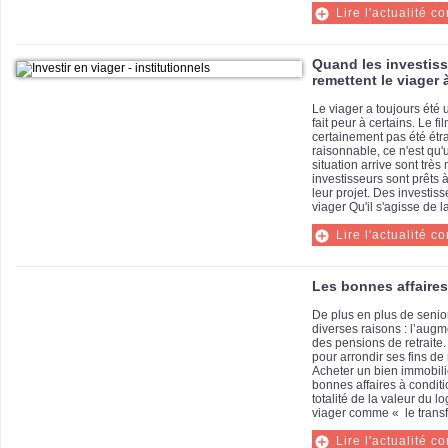
Lire l'actualité c
Quand les investiss
remettent le viager 
Le viager a toujours été 
fait peur à certains. Le f
certainement pas été étra
raisonnable, ce n'est qu'
situation arrive sont très
investisseurs sont prêt
leur projet. Des investiss
viager Qu'il s'agisse de l
Lire l'actualité c
Les bonnes affaires
De plus en plus de senio
diverses raisons : l’augm
des pensions de retraite.
pour arrondir ses fins de 
Acheter un bien immobili
bonnes affaires à conditi
totalité de la valeur du lo
viager comme « le transfe
Lire l'actualité c