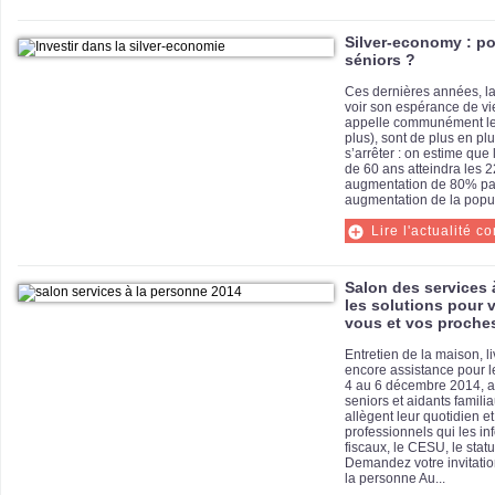
Silver-economy : po
séniors ?
Ces dernières années, la
voir son espérance de vi
appelle communément les 
plus), sont de plus en pl
s’arrêter : on estime que
de 60 ans atteindra les 22
augmentation de 80% par
augmentation de la popul
Lire l'actualité c
Salon des services 
les solutions pour 
vous et vos proche
Entretien de la maison, 
encore assistance pour l
4 au 6 décembre 2014, a
seniors et aidants familia
allègent leur quotidien 
professionnels qui les in
fiscaux, le CESU, le statu
Demandez votre invitatio
la personne Au...