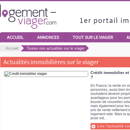
1er portail i
ACCUEIL
ANNONCES
TOUT SUR LE VIAGER
A
Accueil
Toutes nos actualités sur le viager
Actualités immobilières sur le viager
Crédit immobilier et
?
En France, la vente en vi
personnes, aussi bien les
souhaitent devenir proprié
avantageux pour les per
trouver de nouvelles sol
mais également pour les f
prix de vente nettement i
logement vide. Mais la q
pose est...
Lire l'actualité c